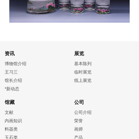
资讯
展览
博物馆介绍
基本陈列
王习三
临时展览
馆长介绍
线上展览
*新动态
馆藏
公司
文献
公司介绍
内画知识
荣誉
料器类
画师
玉石类
产品