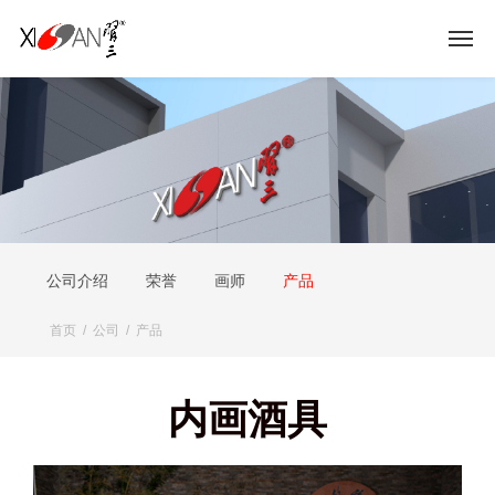
公司介绍
荣誉
画师
产品
首页
/
公司
/
产品
内画酒具