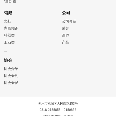
*新动态
馆藏
公司
文献
公司介绍
内画知识
荣誉
料器类
画师
玉石类
产品
协会
协会介绍
协会会刊
协会会员
衡水市桃城区人民西路253号
0318-2155855、2150838