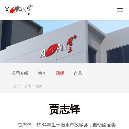
公司介绍
荣誉
画师
产品
首页
/
公司
/
画师
贾志铎
贾志铎，1984年生于衡水市故城县，自幼酷爱美