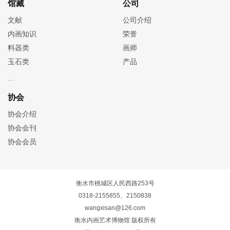
馆藏
公司
文献
公司介绍
内画知识
荣誉
料器类
画师
玉石类
产品
协会
协会介绍
协会会刊
协会会员
衡水市桃城区人民西路253号
0318-2155855、2150838
wangxisan@126.com
衡水内画艺术博物馆 版权所有