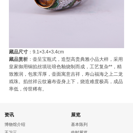
藏品尺寸
：9.1×3.4×3.4cm
藏品赏析
：壶呈宝瓶式，造型高贵典雅小品大样，采用
皇家御用铜掐丝填珐琅色釉烧制而成，工艺复杂**，精
致雅润，包浆浑厚，壶面寓意吉祥，寿山福海之上二龙
戏珠。掐丝祥云纹遍布壶身上下，烧造难度极高，成品
率低，传世稀有。
资讯
展览
博物馆介绍
基本陈列
王习三
临时展览