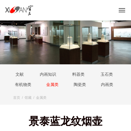
文献
内画知识
料器类
玉石类
有机物类
金属类
陶瓷类
内画类
首页
/
馆藏
/
金属类
景泰蓝龙纹烟壶