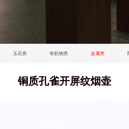
玉石类
有机物类
金属类
铜质孔雀开屏纹烟壶