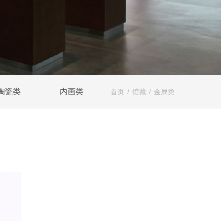
陶瓷类
内画类
首页
/
馆藏
/
金属类