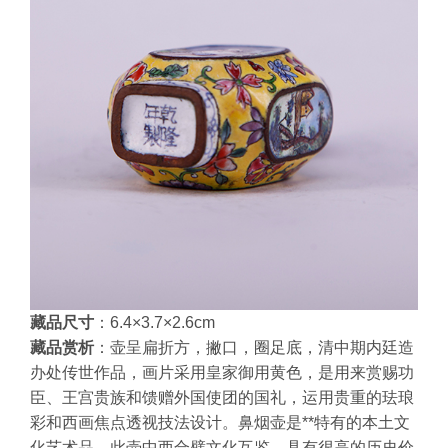
藏品尺寸
：6.4×3.7×2.6cm
藏品赏析
：壶呈扁折方，撇口，圈足底，清中期内廷造
办处传世作品，画片采用皇家御用黄色，是用来赏赐功
臣、王宫贵族和馈赠外国使团的国礼，运用贵重的珐琅
彩和西画焦点透视技法设计。鼻烟壶是**特有的本土文
化艺术品，此壶中西合璧文化互鉴，具有很高的历史价