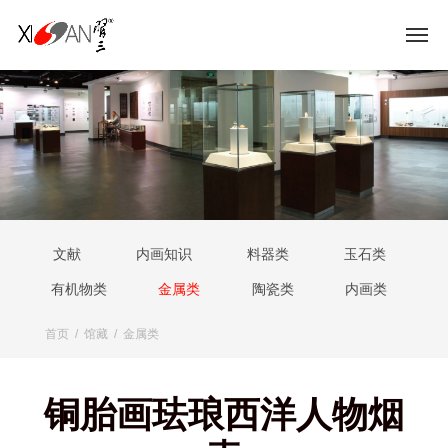
文献
内画知识
料器类
玉石类
有机物类
金属类
陶瓷类
内画类
首页
/
馆藏
/
金属类
铜胎画珐琅西洋人物烟