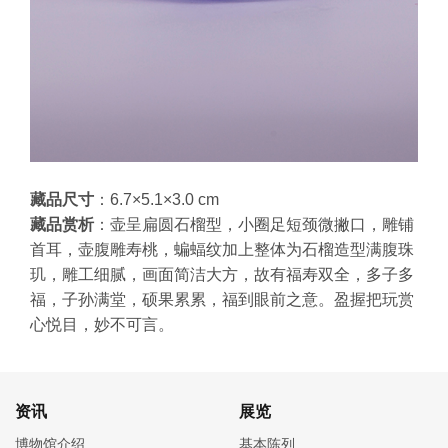
藏品尺寸
：6.7×5.1×3.0 cm
藏品赏析
：
壶呈扁圆石榴型，小圈足短颈微撇口，雕铺
首耳，壶腹雕寿桃，蝙蝠纹加上整体为石榴造型满腹珠
玑，雕工细腻，画面简洁大方，故有福寿双全，多子多
福，子孙满堂，硕果累累，福到眼前之意。盈握把玩赏
心悦目，妙不可言。
资讯
展览
博物馆介绍
基本陈列