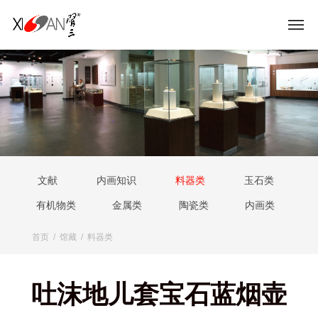
文献
内画知识
料器类
玉石类
有机物类
金属类
陶瓷类
内画类
首页
/
馆藏
/
料器类
吐沫地儿套宝石蓝烟壶