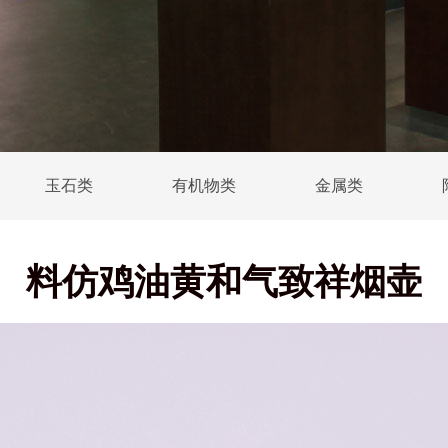
玉石类
有机物类
金属类
料仿鸡油黄和气致祥烟壶