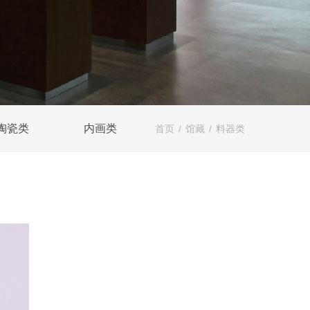
陶瓷类
内画类
首页
/
馆藏
/
料器类