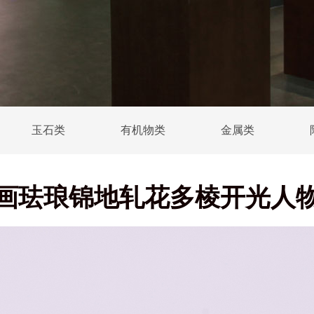
玉石类
有机物类
金属类
画珐琅锦地轧花多棱开光人