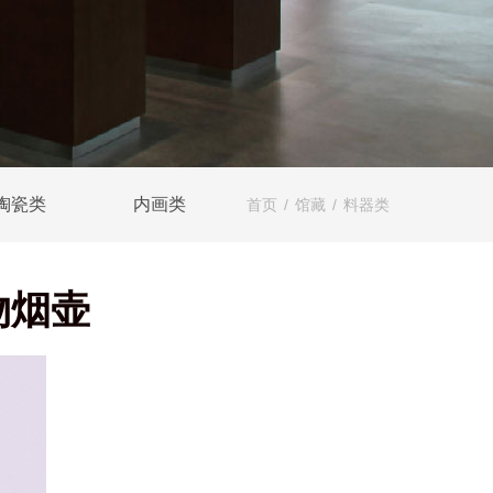
陶瓷类
内画类
首页
/
馆藏
/
料器类
物烟壶