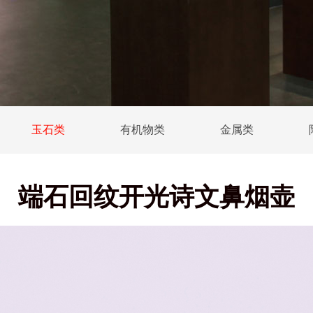
玉石类
有机物类
金属类
端石回纹开光诗文鼻烟壶