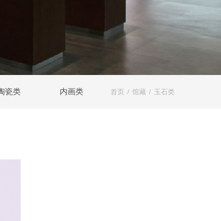
陶瓷类
内画类
首页
/
馆藏
/
玉石类