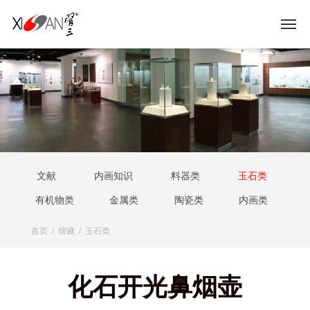
文献
内画知识
料器类
玉石类
有机物类
金属类
陶瓷类
内画类
首页
/
馆藏
/
玉石类
化石开光鼻烟壶