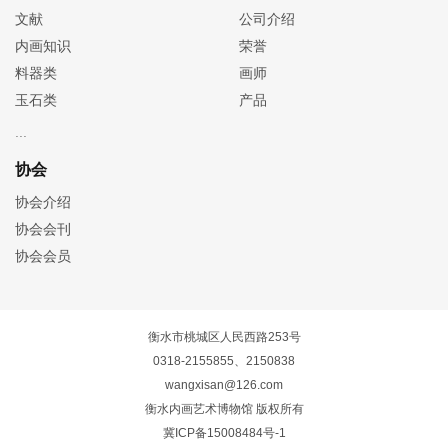
文献
公司介绍
内画知识
荣誉
料器类
画师
玉石类
产品
协会
协会介绍
协会会刊
协会会员
衡水市桃城区人民西路253号
0318-2155855、2150838
wangxisan@126.com
衡水内画艺术博物馆 版权所有
冀ICP备15008484号-1