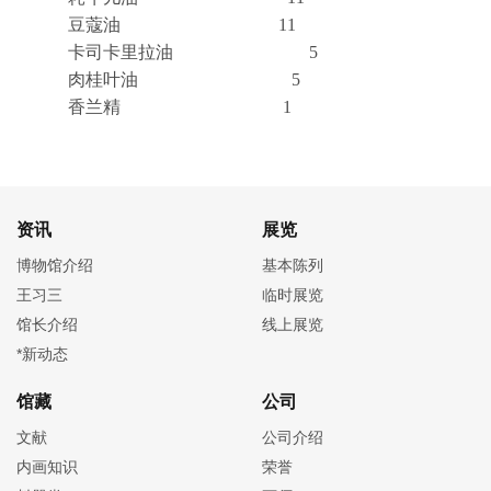
豆蔻油
11
卡司卡里拉油
5
肉桂叶油
5
香兰精
1
资讯
展览
博物馆介绍
基本陈列
王习三
临时展览
馆长介绍
线上展览
*新动态
馆藏
公司
文献
公司介绍
内画知识
荣誉