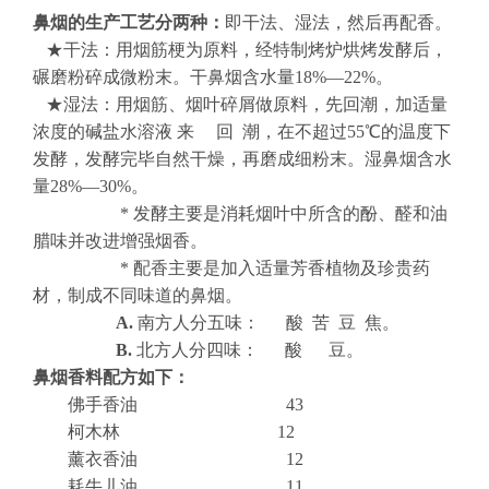
鼻烟的生产工艺分两种：
即干法、湿法，然后再配香。
★干法：用烟筋梗为原料，经特制烤炉烘烤发酵后，
碾磨粉碎成微粉末。干鼻烟含水量
18%
—
22%
。
★湿法：用烟筋、烟叶碎屑做原料，先回潮，加适量
浓度的碱盐水溶液 来 回 潮，在不超过
55
℃的温度下
发酵，发酵完毕自然干燥，再磨成细粉末。湿鼻烟含水
量
28%
—
30%
。
*
发酵主要是消耗烟叶中所含的酚、醛和油
腊味并改进增强烟香。
*
配香主要是加入适量芳香植物及珍贵药
材，制成不同味道的鼻烟。
A.
南方人分五味：
酸 苦 豆 焦。
B.
北方人分四味：
酸 豆。
鼻烟香料配方如下：
佛手香油
43
柯木林
12
薰衣香油
12
耗牛儿油
11