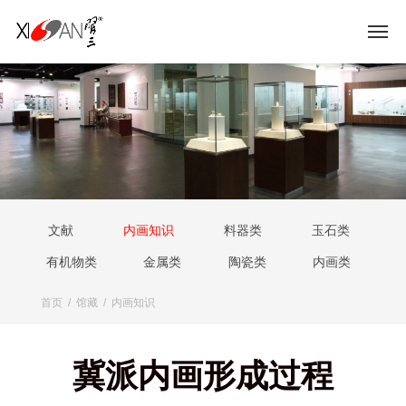
文献
内画知识
料器类
玉石类
有机物类
金属类
陶瓷类
内画类
首页
/
馆藏
/
内画知识
冀派内画形成过程