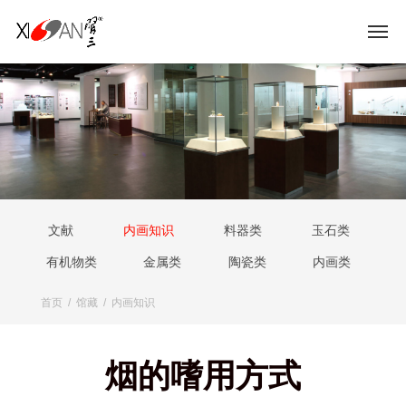
文献
内画知识
料器类
玉石类
有机物类
金属类
陶瓷类
内画类
首页
/
馆藏
/
内画知识
烟的嗜用方式