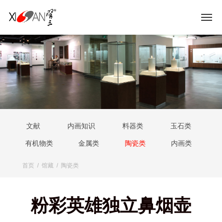
文献
内画知识
料器类
玉石类
有机物类
金属类
陶瓷类
内画类
首页
/
馆藏
/
陶瓷类
粉彩英雄独立鼻烟壶