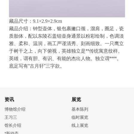
藏品尺寸：9.1×2.9×2.9cm
藏品介绍：钟型壶体，银包裹撇口颈，溜肩，圈足，瓷
质胎体，配以东陵石盖钮壶身通景以粉彩绘制，色调淡
雅、柔和、温润，画工严谨清秀、刻画细致。一只鹰立
于树干之上，向下俯视，英雄独立是**传统寓意纹样。
英雄，谓有胆、有识、有能的杰出人物。独立谓****。
底足写有“古月轩”三字款。
资讯
展览
博物馆介绍
基本陈列
王习三
临时展览
馆长介绍
线上展览
*新动态