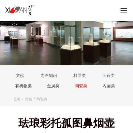
文献
内画知识
料器类
玉石类
有机物类
金属类
陶瓷类
内画类
首页
/
馆藏
/
陶瓷类
珐琅彩托孤图鼻烟壶