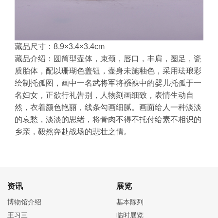
藏品尺寸：8.9×3.4×3.4cm
藏品介绍：圆筒型壶体，束颈，唇口，丰肩，圈足，瓷
质胎体，配以珊瑚色盖钮，壶身未施釉色，采用珐琅彩
绘制托孤图，画中一名武将军将襁褓中的婴儿托孤于一
名妇女，正欲行礼告别，人物刻画细致，表情生动自
然，衣着颜色艳丽，线条勾画细腻。画面给人一种淡淡
的哀愁，淡淡的思绪，将骨肉不得不托付给素不相识的
乡亲，毅然奔赴战场的悲壮之情。
资讯
展览
博物馆介绍
基本陈列
王习三
临时展览