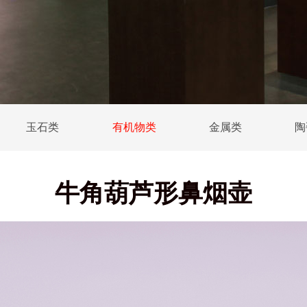
玉石类
有机物类
金属类
陶
牛角葫芦形鼻烟壶