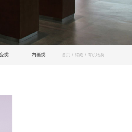
瓷类
内画类
首页
/
馆藏
/
有机物类