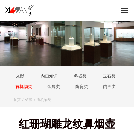
文献
内画知识
料器类
玉石类
有机物类
金属类
陶瓷类
内画类
首页
/
馆藏
/
有机物类
红珊瑚雕龙纹鼻烟壶