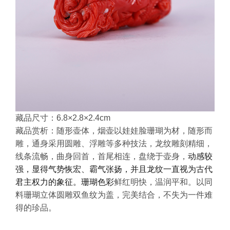
藏品尺寸：6.8×2.8×2.4cm
藏品赏析：随形壶体，烟壶以娃娃脸珊瑚为材，随形而
雕，通身采用圆雕、浮雕等多种技法，龙纹雕刻精细，
线条流畅，曲身回首，首尾相连，盘绕于壶身，
动感较
强，显得气势恢宏、霸气张扬，并且龙纹一直视为古代
君主权力的象征。珊瑚色彩
鲜红明快，温润平和。以同
料珊瑚立体圆雕双鱼纹为盖，完美结合，不失为一件难
得的珍品。