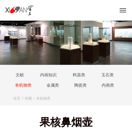
文献
内画知识
料器类
玉石类
有机物类
金属类
陶瓷类
内画类
首页
/
馆藏
/
有机物类
果核鼻烟壶