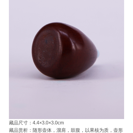
藏品尺寸：4.4×3.0×3.0cm
藏品赏析：随形壶体，溜肩，鼓腹，以果核为质，壶形