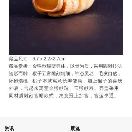
藏品尺寸：6.7 x 2.2×2.7cm
藏品赏析：
金猴献瑞型壶体，以骨为质，采用圆雕技法
随形而雕，猴子五官雕刻精细，神态灵动，毛发自然，
怀抱瑞桃，
桃子本就寓意长寿健康，加上猴子的喜庆
外表，合起来寓意金猴献瑞、玉猴献寿。壶盖采用
同材质雕刻官帽款式，寓意冠上加官，官运亨通。
资讯
展览