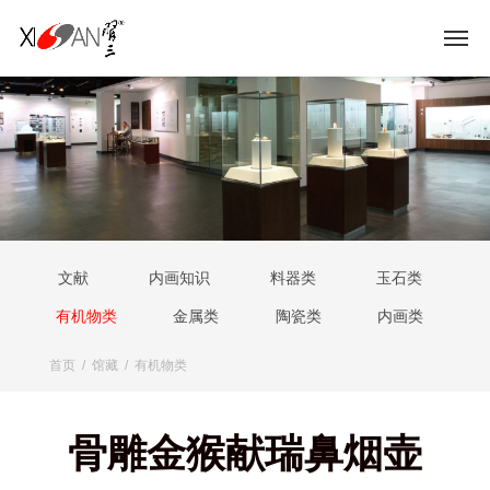
文献
内画知识
料器类
玉石类
有机物类
金属类
陶瓷类
内画类
首页
/
馆藏
/
有机物类
骨雕金猴献瑞鼻烟壶