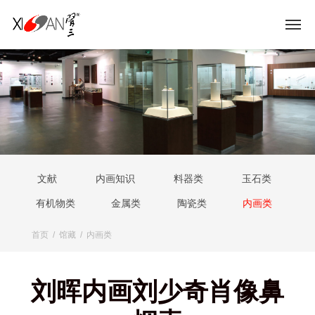
文献
内画知识
料器类
玉石类
有机物类
金属类
陶瓷类
内画类
首页
/
馆藏
/
内画类
刘晖内画刘少奇肖像鼻